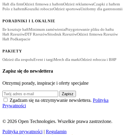
Haft dla firm
Odzież firmowa z haftem
Odzież reklamowa
Czapki z haftem
Polo z haftem
Koszulki robocze
Odzież sportowa
Uniformy dla gastronomii
PORADNIKI I LOKALNIE
Ile kosztuje haft
Minimum zamówienia
Przygotowanie pliku do haftu
Haft Rzeszów
DTF Rzeszów
Sitodruk Rzeszów
Odzież firmowa Rzeszów
Haft Podkarpacie
PAKIETY
Odzież dla zespołu
Event i targi
Merch dla marki
Odzież robocza i BHP
Zapisz się do newslettera
Otrzymuj porady, inspiracje i oferty specjalne
Zapisz
Zgadzam się na otrzymywanie newslettera.
Polityka
Prywatności
© 2026 Open Technologies. Wszelkie prawa zastrzeżone.
Polityka prywatności
|
Regulamin