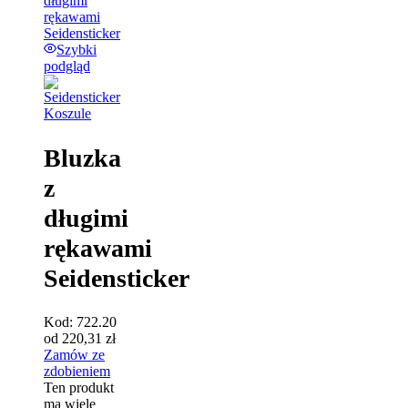
Szybki
podgląd
Koszule
Bluzka
z
długimi
rękawami
Seidensticker
Kod:
722.20
od
220,31
zł
Zamów ze
zdobieniem
Ten produkt
ma wiele