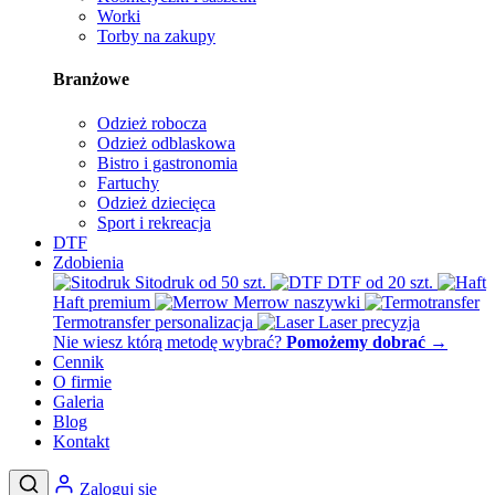
Worki
Torby na zakupy
Branżowe
Odzież robocza
Odzież odblaskowa
Bistro i gastronomia
Fartuchy
Odzież dziecięca
Sport i rekreacja
DTF
Zdobienia
Sitodruk
od 50 szt.
DTF
od 20 szt.
Haft
premium
Merrow
naszywki
Termotransfer
personalizacja
Laser
precyzja
Nie wiesz którą metodę wybrać?
Pomożemy dobrać
→
Cennik
O firmie
Galeria
Blog
Kontakt
Zaloguj się