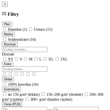
×
Filtry
Płeć
Damskie
(1)
Unisex
(15)
Marka
Seidensticker
(16)
Rozmiar
Dorosłe
XS
S
M
L
XL
2XL
Kolor
Skład
100% bawełna
(16)
Gramatura
do 150 g/m² (lekkie)
150–200 g/m² (średnie)
200–300
g/m² (ciężkie)
300+ g/m² (bardzo ciężkie)
Cena (PLN)
—