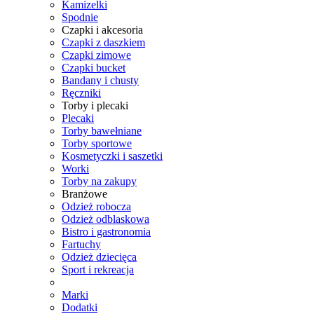
Kamizelki
Spodnie
Czapki i akcesoria
Czapki z daszkiem
Czapki zimowe
Czapki bucket
Bandany i chusty
Ręczniki
Torby i plecaki
Plecaki
Torby bawełniane
Torby sportowe
Kosmetyczki i saszetki
Worki
Torby na zakupy
Branżowe
Odzież robocza
Odzież odblaskowa
Bistro i gastronomia
Fartuchy
Odzież dziecięca
Sport i rekreacja
Marki
Dodatki