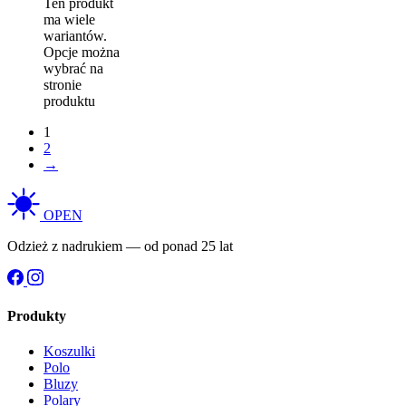
Ten produkt
ma wiele
wariantów.
Opcje można
wybrać na
stronie
produktu
1
2
→
OPEN
Odzież z nadrukiem — od ponad 25 lat
Produkty
Koszulki
Polo
Bluzy
Polary