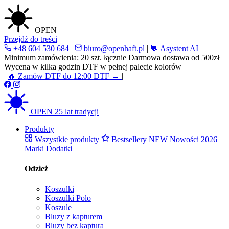
OPEN
Przejdź do treści
+48 604 530 684
|
biuro@openhaft.pl
|
💬 Asystent AI
Minimum zamówienia: 20 szt. łącznie
Darmowa dostawa od 500zł
Wycena w kilka godzin
DTF w pełnej palecie kolorów
|
🔥 Zamów DTF do 12:00
DTF →
|
OPEN
25 lat tradycji
Produkty
Wszystkie produkty
Bestsellery
NEW
Nowości 2026
Marki
Dodatki
Odzież
Koszulki
Koszulki Polo
Koszule
Bluzy z kapturem
Bluzy bez kaptura