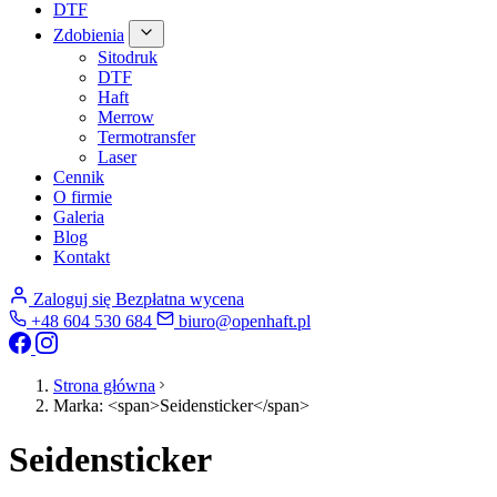
DTF
Zdobienia
Sitodruk
DTF
Haft
Merrow
Termotransfer
Laser
Cennik
O firmie
Galeria
Blog
Kontakt
Zaloguj się
Bezpłatna wycena
+48 604 530 684
biuro@openhaft.pl
Strona główna
Marka: <span>Seidensticker</span>
Seidensticker