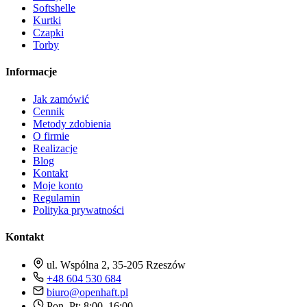
Softshelle
Kurtki
Czapki
Torby
Informacje
Jak zamówić
Cennik
Metody zdobienia
O firmie
Realizacje
Blog
Kontakt
Moje konto
Regulamin
Polityka prywatności
Kontakt
ul. Wspólna 2, 35-205 Rzeszów
+48 604 530 684
biuro@openhaft.pl
Pon–Pt: 8:00–16:00