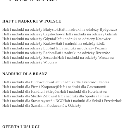
HAFT I NADRUKI W POLSCE
Haft i nadruki na odzieży Białystok
Haft i nadruki na odzieży Bydgoszcz
Haft i nadruki na odzieży Częstochowa
Haft i nadruki na odzieży Gdańsk
Haft i nadruki na odzieży Gdynia
Haft i nadruki na odzieży Katowice
Haft i nadruki na odzieży Kraków
Haft i nadruki na odzieży Łódź
Haft i nadruki na odzieży Lublin
Haft i nadruki na odzieży Poznań
Haft i nadruki na odzieży Radom
Haft i nadruki na odzieży Rzeszów
Haft i nadruki na odzieży Szczecin
Haft i nadruki na odzieży Warszawa
Haft i nadruki na odzieży Wrocław
NADRUKI DLA BRANŻ
Haft i nadruki dla Budownictwa
Haft i nadruki dla Eventów i Imprez
Haft i nadruki dla Firm i Korporacji
Haft i nadruki dla Gastronomii
Haft i nadruki dla Handlu i Sklepów
Haft i nadruki dla Hotelarstwa
Haft i nadruki dla Służby Zdrowia
Haft i nadruki dla Sportu i Fitness
Haft i nadruki dla Stowarzyszeń i NGO
Haft i nadruki dla Szkół i Przedszkoli
Haft i nadruki dla Szwalni i Producentów Odzieży
OFERTA I USŁUGI