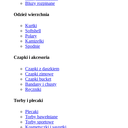
Bluzy rozpinane
Odzież wierzchnia
Kurtki
Softshell
Polary
Kamizelki
Spodnie
Czapki i akcesoria
Czapki z daszkiem
Czapki zimowe
Czapki bucket
Bandany i chusty
Ręczniki
Torby i plecaki
Plecaki
Torby bawełniane
Torby sportowe
Kosmetyczki i saszetki