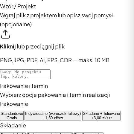
Wzór / Projekt
Wgraj plik z projektem lub opisz swój pomysł
(opcjonalne)
Kliknij
lub przeciągnij plik
PNG, JPG, PDF, AI, EPS, CDR — maks. 10 MB
Pakowanie i termin
Wybierz opcje pakowania i termin realizacji
Pakowanie
Standardowe
Indywidualne (woreczek foliowy)
Składane + foliowane
Gratis
+1,50 zł/szt
+3,00 zł/szt
Składanie