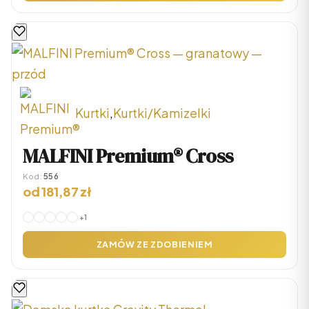
można
wybrać
na
stronie
produktu
Kurtki
,
Kurtki/Kamizelki
Ten
MALFINI Premium® Cross
produkt
Kod:
556
ma
od
181,87
zł
wiele
+1
wariantów.
ZAMÓW ZE ZDOBIENIEM
Opcje
można
wybrać