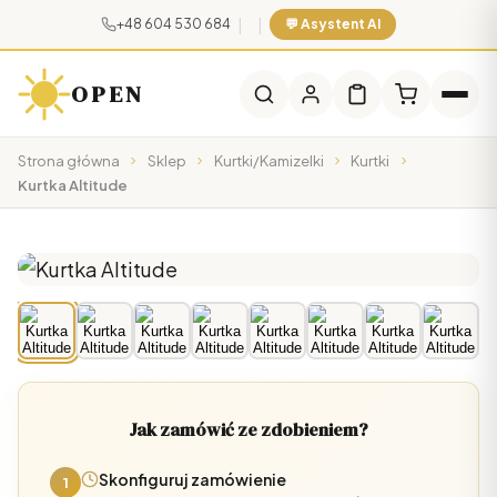
|
|
+48 604 530 684
💬 Asystent AI
OPEN
Strona główna
Sklep
Kurtki/Kamizelki
Kurtki
Kurtka Altitude
Jak zamówić ze zdobieniem?
Skonfiguruj zamówienie
1