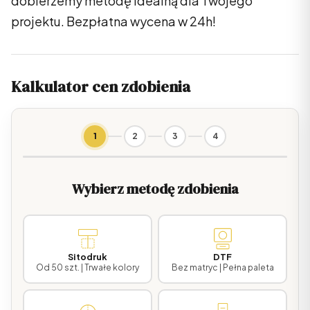
dobierzemy metodę idealną dla Twojego
projektu. Bezpłatna wycena w 24h!
Kalkulator cen zdobienia
1
2
3
4
Wybierz metodę zdobienia
Sitodruk
DTF
Od 50 szt. | Trwałe kolory
Bez matryc | Pełna paleta