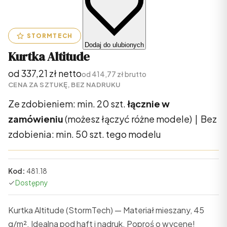
STORMTECH
Dodaj do ulubionych
Kurtka Altitude
od 337,21 zł netto
od 414,77 zł brutto
CENA ZA SZTUKĘ, BEZ NADRUKU
Ze zdobieniem: min. 20 szt.
łącznie w
zamówieniu
(możesz łączyć różne modele) | Bez
zdobienia: min. 50 szt. tego modelu
Kod:
481.18
Dostępny
Kurtka Altitude (StormTech) — Materiał mieszany, 45
g/m². Idealna pod haft i nadruk. Poproś o wycenę!