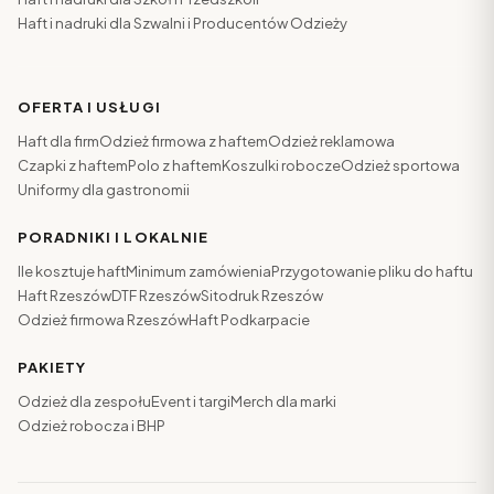
Haft i nadruki dla Szwalni i Producentów Odzieży
OFERTA I USŁUGI
Haft dla firm
Odzież firmowa z haftem
Odzież reklamowa
Czapki z haftem
Polo z haftem
Koszulki robocze
Odzież sportowa
Uniformy dla gastronomii
PORADNIKI I LOKALNIE
Ile kosztuje haft
Minimum zamówienia
Przygotowanie pliku do haftu
Haft Rzeszów
DTF Rzeszów
Sitodruk Rzeszów
Odzież firmowa Rzeszów
Haft Podkarpacie
PAKIETY
Odzież dla zespołu
Event i targi
Merch dla marki
Odzież robocza i BHP