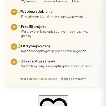
Wybierz kolor, rozmiary i ilości produktów.
Wybierz zdobienie
2
DTF, sitodruk lub haft — dodaj pozycję i wariant.
Prześlij projekt
3
Wgraj swój plik lub opisz pomysł — pomożemy z
grafiką.
Otrzymaj wycenę
4
Nasz zespół przygotuje wycenę w kilka godzin.
Zaakceptuj i zamów
5
Sprawdź wycenę, zaakceptuj i przejdź do płatności.
Masz pytania?
Napisz do nas
— chętnie pomożemy!