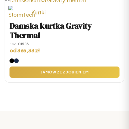
na
stronie
Kurtki
produktu
Ten
Damska kurtka Gravity
produkt
Thermal
ma
Kod:
015.18
wiele
od
365,33
zł
wariantów.
Opcje
ZAMÓW ZE ZDOBIENIEM
można
wybrać
na
stronie
produktu