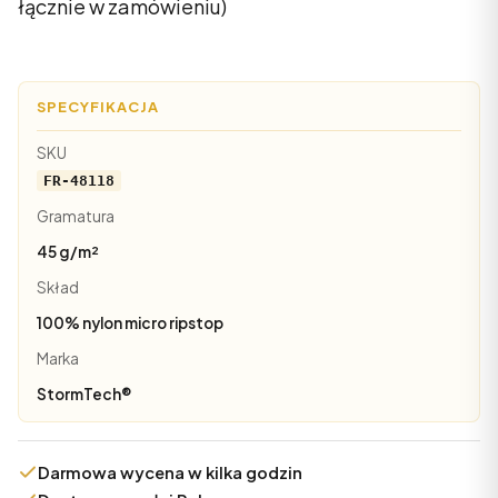
łącznie w zamówieniu)
SPECYFIKACJA
SKU
FR-48118
Gramatura
45 g/m²
Skład
100% nylon micro ripstop
Marka
StormTech®
Darmowa wycena w kilka godzin