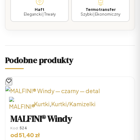
Haft
Termotransfer
Elegancki | Trwały
Szybki | Ekonomiczny
Podobne produkty
Kurtki
,
Kurtki/Kamizelki
Ten
MALFINI® Windy
produkt
Kod:
524
ma
od
51,40
zł