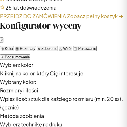
25 lat doświadczenia
PRZEJDŹ DO ZAMÓWIENIA
Zobacz pełny koszyk →
Konfigurator wyceny
×
◎
Kolor
▦
Rozmiary
◈
Zdobienie
△
Wzór
▢
Pakowanie
✦
Podsumowanie
Wybierz kolor
Kliknij na kolor, który Cię interesuje
Wybrany kolor:
Rozmiary i ilości
Wpisz ilość sztuk dla każdego rozmiaru (min. 20 szt.
łącznie)
Metoda zdobienia
Wybierz technikę nadruku