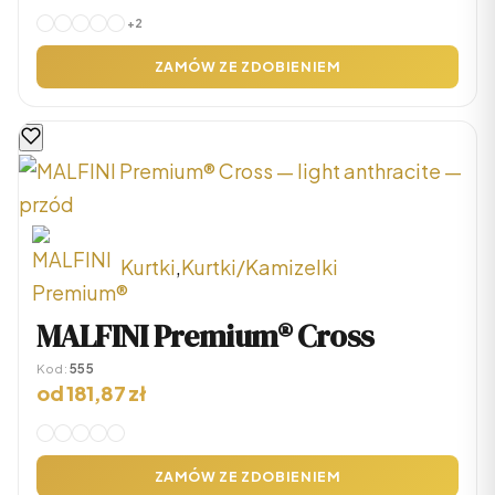
wiele
+2
wariantów.
ZAMÓW ZE ZDOBIENIEM
Opcje
można
wybrać
na
stronie
produktu
Kurtki
,
Kurtki/Kamizelki
Ten
MALFINI Premium® Cross
produkt
Kod:
555
ma
od
181,87
zł
wiele
wariantów.
ZAMÓW ZE ZDOBIENIEM
Opcje