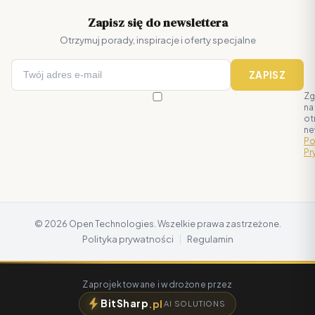
Zapisz się do newslettera
Otrzymuj porady, inspiracje i oferty specjalne
ZAPISZ
Zg
na
ot
ne
Po
Pr
© 2026 Open Technologies. Wszelkie prawa zastrzeżone.
|
Polityka prywatności
Regulamin
Zaprojektowane i wdrożone przez
BitSharp
.pl
AI SOLUTIONS