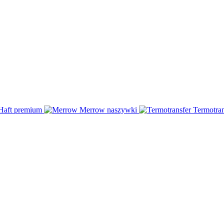
Haft
premium
Merrow
naszywki
Termotran