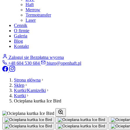
Haft
Merrow
Termotransfer
Laser
Cennik
O firmie
Galeria
Blog
Kontakt
Zaloguj się
Bezpłatna wycena
+48 604 530 684
biuro@openhaft.pl
Strona główna
Sklep
Kurtki/Kamizelki
Kurtki
Ocieplana kurtka Ice Bird