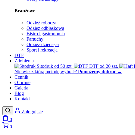
Branżowe
Odzież robocza
Odzież odblaskowa
Bistro i gastronomia
Fartuchy
Odzież dziecięca
Sport i rekreacja
DTF
Zdobienia
Sitodruk
od 50 szt.
DTF
od 20 szt.
Nie wiesz którą metodę wybrać?
Pomożemy dobrać
→
Cennik
O firmie
Galeria
Blog
Kontakt
Zaloguj się
0
0