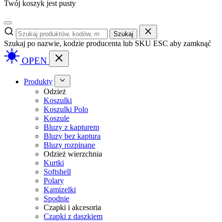
Twój koszyk jest pusty
Szukaj
Szukaj po nazwie, kodzie producenta lub SKU
ESC aby zamknąć
OPEN
Produkty
Odzież
Koszulki
Koszulki Polo
Koszule
Bluzy z kapturem
Bluzy bez kaptura
Bluzy rozpinane
Odzież wierzchnia
Kurtki
Softshell
Polary
Kamizelki
Spodnie
Czapki i akcesoria
Czapki z daszkiem