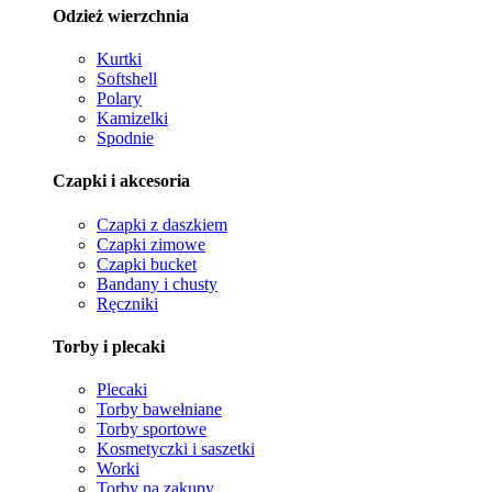
Odzież wierzchnia
Kurtki
Softshell
Polary
Kamizelki
Spodnie
Czapki i akcesoria
Czapki z daszkiem
Czapki zimowe
Czapki bucket
Bandany i chusty
Ręczniki
Torby i plecaki
Plecaki
Torby bawełniane
Torby sportowe
Kosmetyczki i saszetki
Worki
Torby na zakupy