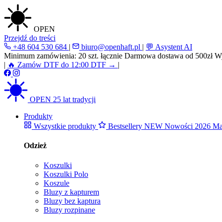
OPEN
Przejdź do treści
+48 604 530 684
|
biuro@openhaft.pl
|
💬 Asystent AI
Minimum zamówienia: 20 szt. łącznie
Darmowa dostawa od 500zł
Wy
|
🔥 Zamów DTF do 12:00
DTF →
|
OPEN
25 lat tradycji
Produkty
Wszystkie produkty
Bestsellery
NEW
Nowości 2026
Ma
Odzież
Koszulki
Koszulki Polo
Koszule
Bluzy z kapturem
Bluzy bez kaptura
Bluzy rozpinane