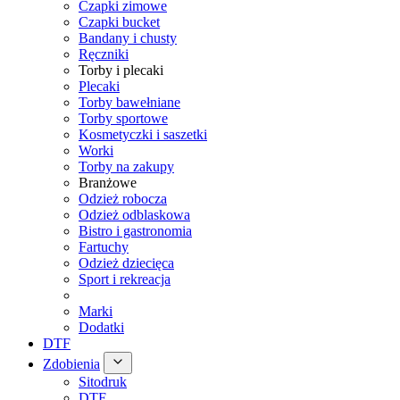
Czapki zimowe
Czapki bucket
Bandany i chusty
Ręczniki
Torby i plecaki
Plecaki
Torby bawełniane
Torby sportowe
Kosmetyczki i saszetki
Worki
Torby na zakupy
Branżowe
Odzież robocza
Odzież odblaskowa
Bistro i gastronomia
Fartuchy
Odzież dziecięca
Sport i rekreacja
Marki
Dodatki
DTF
Zdobienia
Sitodruk
DTF