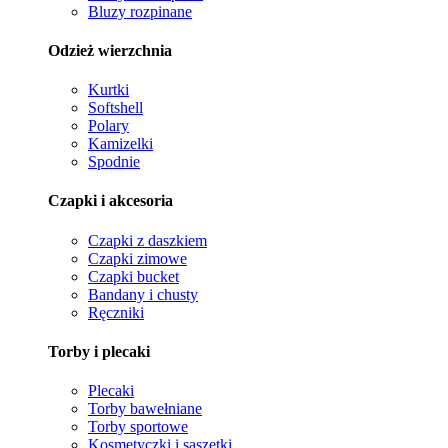
Bluzy rozpinane
Odzież wierzchnia
Kurtki
Softshell
Polary
Kamizelki
Spodnie
Czapki i akcesoria
Czapki z daszkiem
Czapki zimowe
Czapki bucket
Bandany i chusty
Ręczniki
Torby i plecaki
Plecaki
Torby bawełniane
Torby sportowe
Kosmetyczki i saszetki