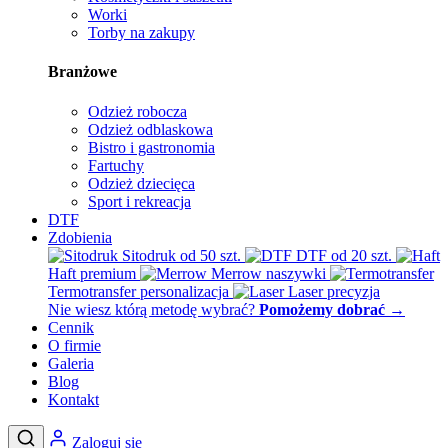
Worki
Torby na zakupy
Branżowe
Odzież robocza
Odzież odblaskowa
Bistro i gastronomia
Fartuchy
Odzież dziecięca
Sport i rekreacja
DTF
Zdobienia
Sitodruk
od 50 szt.
DTF
od 20 szt.
Haft
premium
Merrow
naszywki
Termotransfer
personalizacja
Laser
precyzja
Nie wiesz którą metodę wybrać?
Pomożemy dobrać
→
Cennik
O firmie
Galeria
Blog
Kontakt
Zaloguj się