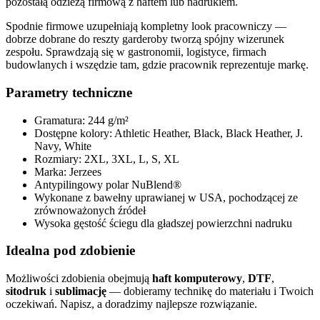
pozostałą odzieżą firmową z haftem lub nadrukiem.
Spodnie firmowe uzupełniają kompletny look pracowniczy —
dobrze dobrane do reszty garderoby tworzą spójny wizerunek
zespołu. Sprawdzają się w gastronomii, logistyce, firmach
budowlanych i wszędzie tam, gdzie pracownik reprezentuje markę.
Parametry techniczne
Gramatura: 244 g/m²
Dostępne kolory: Athletic Heather, Black, Black Heather, J.
Navy, White
Rozmiary: 2XL, 3XL, L, S, XL
Marka: Jerzees
Antypilingowy polar NuBlend®
Wykonane z bawełny uprawianej w USA, pochodzącej ze
zrównoważonych źródeł
Wysoka gęstość ściegu dla gładszej powierzchni nadruku
Idealna pod zdobienie
Możliwości zdobienia obejmują
haft komputerowy
,
DTF
,
sitodruk
i
sublimację
— dobieramy technikę do materiału i Twoich
oczekiwań. Napisz, a doradzimy najlepsze rozwiązanie.