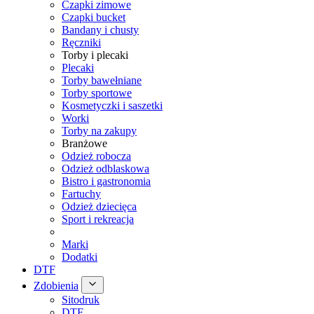
Czapki zimowe
Czapki bucket
Bandany i chusty
Ręczniki
Torby i plecaki
Plecaki
Torby bawełniane
Torby sportowe
Kosmetyczki i saszetki
Worki
Torby na zakupy
Branżowe
Odzież robocza
Odzież odblaskowa
Bistro i gastronomia
Fartuchy
Odzież dziecięca
Sport i rekreacja
Marki
Dodatki
DTF
Zdobienia
Sitodruk
DTF