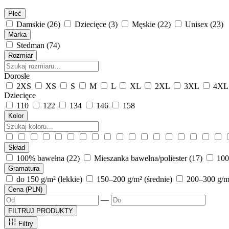
Płeć
Damskie
(26)
Dziecięce
(3)
Męskie
(22)
Unisex
(23)
Marka
Stedman
(74)
Rozmiar
Dorosłe
2XS
XS
S
M
L
XL
2XL
3XL
4X
Dziecięce
110
122
134
146
158
Kolor
Skład
100% bawełna
(22)
Mieszanka bawełna/poliester
(17)
100
Gramatura
do 150 g/m² (lekkie)
150–200 g/m² (średnie)
200–300 g/m²
Cena (PLN)
—
FILTRUJ PRODUKTY
Filtry