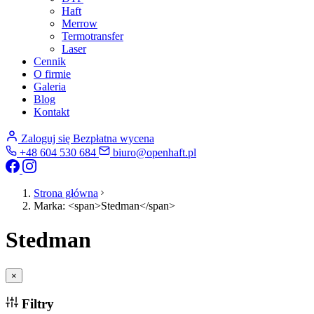
Haft
Merrow
Termotransfer
Laser
Cennik
O firmie
Galeria
Blog
Kontakt
Zaloguj się
Bezpłatna wycena
+48 604 530 684
biuro@openhaft.pl
Strona główna
Marka: <span>Stedman</span>
Stedman
×
Filtry