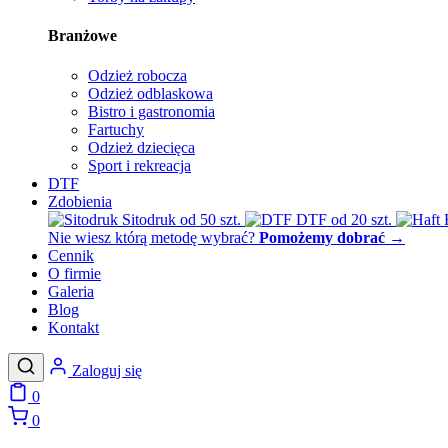
Branżowe
Odzież robocza
Odzież odblaskowa
Bistro i gastronomia
Fartuchy
Odzież dziecięca
Sport i rekreacja
DTF
Zdobienia
Sitodruk
od 50 szt.
DTF
od 20 szt.
Nie wiesz którą metodę wybrać?
Pomożemy dobrać
→
Cennik
O firmie
Galeria
Blog
Kontakt
Zaloguj się
0
0