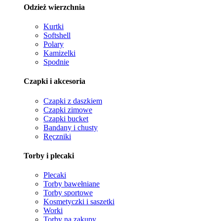
Odzież wierzchnia
Kurtki
Softshell
Polary
Kamizelki
Spodnie
Czapki i akcesoria
Czapki z daszkiem
Czapki zimowe
Czapki bucket
Bandany i chusty
Ręczniki
Torby i plecaki
Plecaki
Torby bawełniane
Torby sportowe
Kosmetyczki i saszetki
Worki
Torby na zakupy