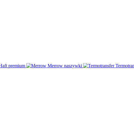
Haft
premium
Merrow
naszywki
Termotran