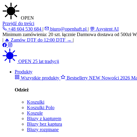
OPEN
Przejdź do treści
+48 604 530 684
|
biuro@openhaft.pl
|
💬 Asystent AI
Minimum zamówienia: 20 szt. łącznie
Darmowa dostawa od 500zł
Wy
|
🔥 Zamów DTF do 12:00
DTF →
|
OPEN
25 lat tradycji
Produkty
Wszystkie produkty
Bestsellery
NEW
Nowości 2026
Ma
Odzież
Koszulki
Koszulki Polo
Koszule
Bluzy z kapturem
Bluzy bez kaptura
Bluzy rozpinane