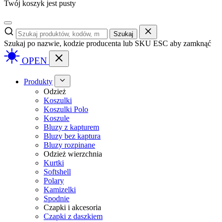
Twój koszyk jest pusty
Szukaj
Szukaj po nazwie, kodzie producenta lub SKU
ESC aby zamknąć
OPEN
Produkty
Odzież
Koszulki
Koszulki Polo
Koszule
Bluzy z kapturem
Bluzy bez kaptura
Bluzy rozpinane
Odzież wierzchnia
Kurtki
Softshell
Polary
Kamizelki
Spodnie
Czapki i akcesoria
Czapki z daszkiem