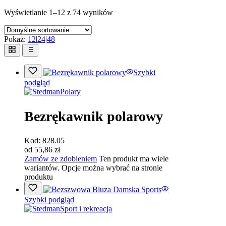
Wyświetlanie 1–12 z 74 wyników
Pokaż:
12
|
24
|
48
Szybki
podgląd
Polary
Bezrękawnik polarowy
Kod:
828.05
od
55,86
zł
Zamów ze zdobieniem
Ten produkt ma wiele
wariantów. Opcje można wybrać na stronie
produktu
Szybki podgląd
Sport i rekreacja