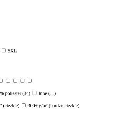
L
5XL
% poliester
(34)
Inne
(11)
 (ciężkie)
300+ g/m² (bardzo ciężkie)