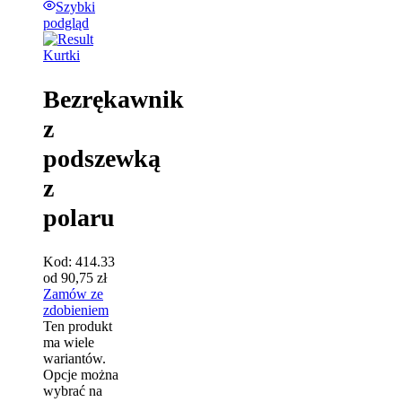
Szybki
podgląd
Kurtki
Bezrękawnik
z
podszewką
z
polaru
Kod:
414.33
od
90,75
zł
Zamów ze
zdobieniem
Ten produkt
ma wiele
wariantów.
Opcje można
wybrać na