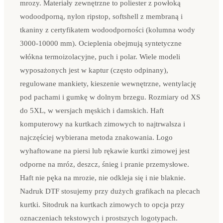
mrozy. Materiały zewnętrzne to poliester z powłoką
wodoodporną, nylon ripstop, softshell z membraną i
tkaniny z certyfikatem wodoodporności (kolumna wody
3000-10000 mm). Ocieplenia obejmują syntetyczne
włókna termoizolacyjne, puch i polar. Wiele modeli
wyposażonych jest w kaptur (często odpinany),
regulowane mankiety, kieszenie wewnętrzne, wentylację
pod pachami i gumkę w dolnym brzegu. Rozmiary od XS
do 5XL, w wersjach męskich i damskich. Haft
komputerowy na kurtkach zimowych to najtrwalsza i
najczęściej wybierana metoda znakowania. Logo
wyhaftowane na piersi lub rękawie kurtki zimowej jest
odporne na mróz, deszcz, śnieg i pranie przemysłowe.
Haft nie pęka na mrozie, nie odkleja się i nie blaknie.
Nadruk DTF stosujemy przy dużych grafikach na plecach
kurtki. Sitodruk na kurtkach zimowych to opcja przy
oznaczeniach tekstowych i prostszych logotypach.