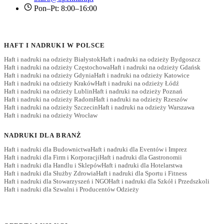
Pon–Pt: 8:00–16:00
HAFT I NADRUKI W POLSCE
Haft i nadruki na odzieży Białystok
Haft i nadruki na odzieży Bydgoszcz
Haft i nadruki na odzieży Częstochowa
Haft i nadruki na odzieży Gdańsk
Haft i nadruki na odzieży Gdynia
Haft i nadruki na odzieży Katowice
Haft i nadruki na odzieży Kraków
Haft i nadruki na odzieży Łódź
Haft i nadruki na odzieży Lublin
Haft i nadruki na odzieży Poznań
Haft i nadruki na odzieży Radom
Haft i nadruki na odzieży Rzeszów
Haft i nadruki na odzieży Szczecin
Haft i nadruki na odzieży Warszawa
Haft i nadruki na odzieży Wrocław
NADRUKI DLA BRANŻ
Haft i nadruki dla Budownictwa
Haft i nadruki dla Eventów i Imprez
Haft i nadruki dla Firm i Korporacji
Haft i nadruki dla Gastronomii
Haft i nadruki dla Handlu i Sklepów
Haft i nadruki dla Hotelarstwa
Haft i nadruki dla Służby Zdrowia
Haft i nadruki dla Sportu i Fitness
Haft i nadruki dla Stowarzyszeń i NGO
Haft i nadruki dla Szkół i Przedszkoli
Haft i nadruki dla Szwalni i Producentów Odzieży