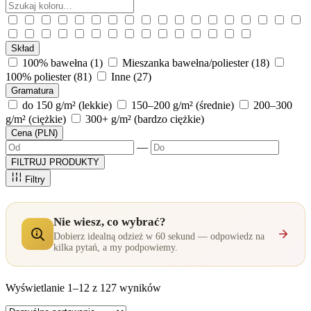
Skład
100% bawełna
(1)
Mieszanka bawełna/poliester
(18)
100% poliester
(81)
Inne
(27)
Gramatura
do 150 g/m² (lekkie)
150–200 g/m² (średnie)
200–300
g/m² (ciężkie)
300+ g/m² (bardzo ciężkie)
Cena (PLN)
—
FILTRUJ PRODUKTY
Filtry
Nie wiesz, co wybrać?
Dobierz idealną odzież w 60 sekund — odpowiedz na
kilka pytań, a my podpowiemy.
Wyświetlanie 1–12 z 127 wyników