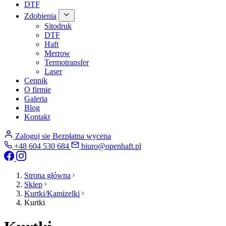
DTF
Zdobienia
Sitodruk
DTF
Haft
Merrow
Termotransfer
Laser
Cennik
O firmie
Galeria
Blog
Kontakt
Zaloguj się
Bezpłatna wycena
+48 604 530 684
biuro@openhaft.pl
Strona główna
Sklep
Kurtki/Kamizelki
Kurtki