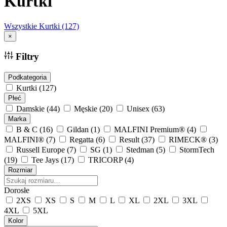
Kurtki
Wszystkie
Kurtki
(127)
×
Filtry
Podkategoria
Kurtki
(127)
Płeć
Damskie
(44)
Męskie
(20)
Unisex
(63)
Marka
B & C
(16)
Gildan
(1)
MALFINI Premium®
(4)
MALFINI®
(7)
Regatta
(6)
Result
(37)
RIMECK®
(3)
Russell Europe
(7)
SG
(1)
Stedman
(5)
StormTech
(19)
Tee Jays
(17)
TRICORP
(4)
Rozmiar
Dorosłe
2XS
XS
S
M
L
XL
2XL
3XL
4XL
5XL
Kolor