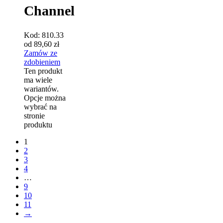
Channel
Kod:
810.33
od
89,60
zł
Zamów ze
zdobieniem
Ten produkt
ma wiele
wariantów.
Opcje można
wybrać na
stronie
produktu
1
2
3
4
…
9
10
11
→