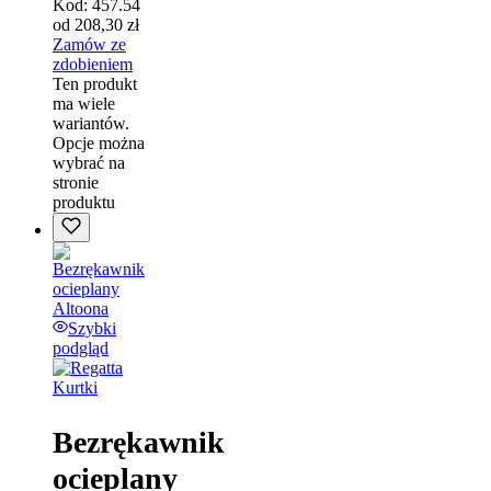
Kod:
457.54
od
208,30
zł
Zamów ze
zdobieniem
Ten produkt
ma wiele
wariantów.
Opcje można
wybrać na
stronie
produktu
Szybki
podgląd
Kurtki
Bezrękawnik
ocieplany