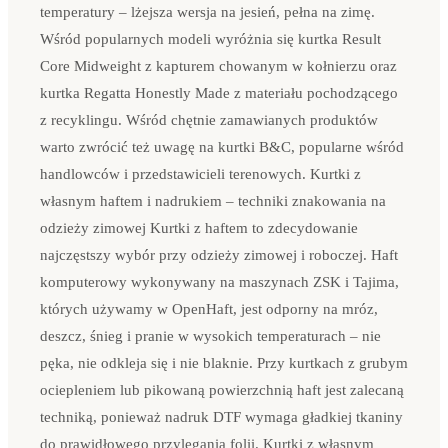
temperatury – lżejsza wersja na jesień, pełna na zimę.
Wśród popularnych modeli wyróżnia się kurtka Result
Core Midweight z kapturem chowanym w kołnierzu oraz
kurtka Regatta Honestly Made z materiału pochodzącego
z recyklingu. Wśród chętnie zamawianych produktów
warto zwrócić też uwagę na kurtki B&C, popularne wśród
handlowców i przedstawicieli terenowych. Kurtki z
własnym haftem i nadrukiem – techniki znakowania na
odzieży zimowej Kurtki z haftem to zdecydowanie
najczęstszy wybór przy odzieży zimowej i roboczej. Haft
komputerowy wykonywany na maszynach ZSK i Tajima,
których używamy w OpenHaft, jest odporny na mróz,
deszcz, śnieg i pranie w wysokich temperaturach – nie
pęka, nie odkleja się i nie blaknie. Przy kurtkach z grubym
ociepleniem lub pikowaną powierzchnią haft jest zalecaną
techniką, ponieważ nadruk DTF wymaga gładkiej tkaniny
do prawidłowego przylegania folii. Kurtki z własnym