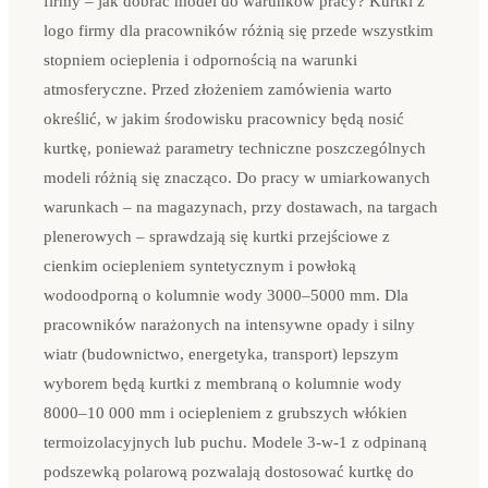
firmy – jak dobrać model do warunków pracy? Kurtki z
logo firmy dla pracowników różnią się przede wszystkim
stopniem ocieplenia i odpornością na warunki
atmosferyczne. Przed złożeniem zamówienia warto
określić, w jakim środowisku pracownicy będą nosić
kurtkę, ponieważ parametry techniczne poszczególnych
modeli różnią się znacząco. Do pracy w umiarkowanych
warunkach – na magazynach, przy dostawach, na targach
plenerowych – sprawdzają się kurtki przejściowe z
cienkim ociepleniem syntetycznym i powłoką
wodoodporną o kolumnie wody 3000–5000 mm. Dla
pracowników narażonych na intensywne opady i silny
wiatr (budownictwo, energetyka, transport) lepszym
wyborem będą kurtki z membraną o kolumnie wody
8000–10 000 mm i ociepleniem z grubszych włókien
termoizolacyjnych lub puchu. Modele 3-w-1 z odpinaną
podszewką polarową pozwalają dostosować kurtkę do