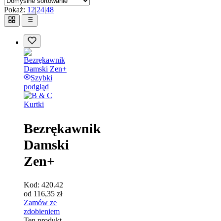
Pokaż:
12
|
24
|
48
Szybki
podgląd
Kurtki
Bezrękawnik
Damski
Zen+
Kod:
420.42
od
116,35
zł
Zamów ze
zdobieniem
Ten produkt