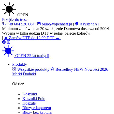
OPEN
Przejdź do treści
+48 604 530 684
|
biuro@openhaft.pl
|
💬 Asystent AI
Minimum zamówienia: 20 szt. łącznie
Darmowa dostawa od 500zł
Wycena w kilka godzin
DTF w pełnej palecie kolorów
|
🔥 Zamów DTF do 12:00
DTF →
|
OPEN
25 lat tradycji
Produkty
Wszystkie produkty
Bestsellery
NEW
Nowości 2026
Marki
Dodatki
Odzież
Koszulki
Koszulki Polo
Koszule
Bluzy z kapturem
Bluzy bez kaptura