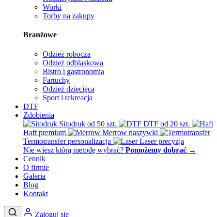
Worki
Torby na zakupy
Branżowe
Odzież robocza
Odzież odblaskowa
Bistro i gastronomia
Fartuchy
Odzież dziecięca
Sport i rekreacja
DTF
Zdobienia
Sitodruk
od 50 szt.
DTF
od 20 szt.
Haft
premium
Merrow
naszywki
Termotransfer
personalizacja
Laser
precyzja
Nie wiesz którą metodę wybrać?
Pomożemy dobrać
→
Cennik
O firmie
Galeria
Blog
Kontakt
Zaloguj się