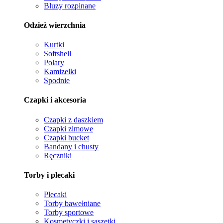
Bluzy rozpinane
Odzież wierzchnia
Kurtki
Softshell
Polary
Kamizelki
Spodnie
Czapki i akcesoria
Czapki z daszkiem
Czapki zimowe
Czapki bucket
Bandany i chusty
Ręczniki
Torby i plecaki
Plecaki
Torby bawełniane
Torby sportowe
Kosmetyczki i saszetki