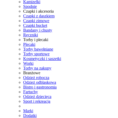
Kamizelki
Spodnie
Czapki i akcesoria
Czapki z daszkiem
Czapki zimowe
Czapki bucket
Bandany i chusty
Ręczniki
Torby i plecaki
Plecaki
Torby bawełniane
Torby sportowe
Kosmetyczki i saszetki
Worki
Torby na zakupy
Branżowe
Odzież robocza
Odzież odblaskowa
Bistro i gastronomia
Fartuchy
Odzież dziecięca
Sport i rekreacja
Marki
Dodatki