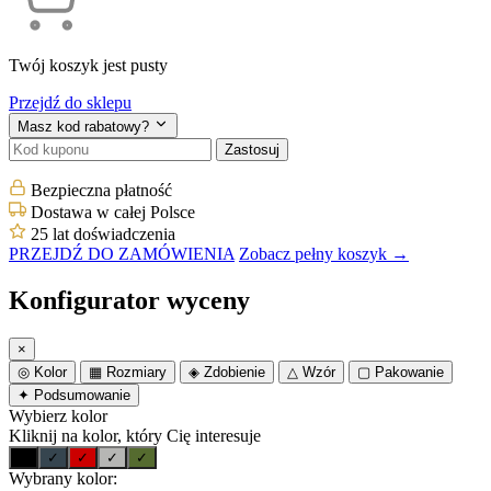
Twój koszyk jest pusty
Przejdź do sklepu
Masz kod rabatowy?
Zastosuj
Bezpieczna płatność
Dostawa w całej Polsce
25 lat doświadczenia
PRZEJDŹ DO ZAMÓWIENIA
Zobacz pełny koszyk →
Konfigurator wyceny
×
◎
Kolor
▦
Rozmiary
◈
Zdobienie
△
Wzór
▢
Pakowanie
✦
Podsumowanie
Wybierz kolor
Kliknij na kolor, który Cię interesuje
✓
✓
✓
✓
✓
Wybrany kolor: