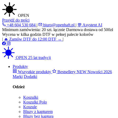
OPEN
Przejdź do treści
+48 604 530 684
|
biuro@openhaft.pl
|
💬 Asystent AI
Minimum zamówienia: 20 szt. łącznie
Darmowa dostawa od 500zł
Wycena w kilka godzin
DTF w pełnej palecie kolorów
|
🔥 Zamów DTF do 12:00
DTF →
|
OPEN
25 lat tradycji
Produkty
Wszystkie produkty
Bestsellery
NEW
Nowości 2026
Marki
Dodatki
Odzież
Koszulki
Koszulki Polo
Koszule
Bluzy z kapturem
Bluzy bez kaptura