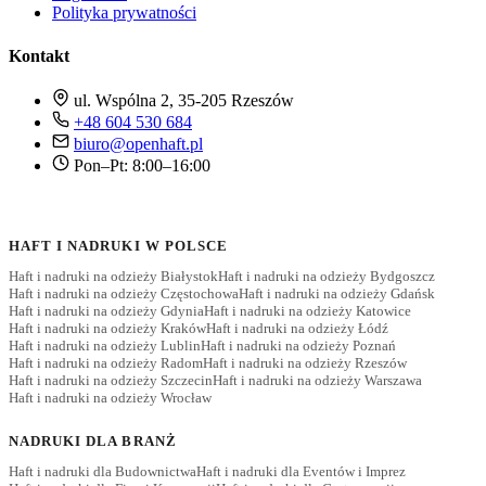
Polityka prywatności
Kontakt
ul. Wspólna 2, 35-205 Rzeszów
+48 604 530 684
biuro@openhaft.pl
Pon–Pt: 8:00–16:00
HAFT I NADRUKI W POLSCE
Haft i nadruki na odzieży Białystok
Haft i nadruki na odzieży Bydgoszcz
Haft i nadruki na odzieży Częstochowa
Haft i nadruki na odzieży Gdańsk
Haft i nadruki na odzieży Gdynia
Haft i nadruki na odzieży Katowice
Haft i nadruki na odzieży Kraków
Haft i nadruki na odzieży Łódź
Haft i nadruki na odzieży Lublin
Haft i nadruki na odzieży Poznań
Haft i nadruki na odzieży Radom
Haft i nadruki na odzieży Rzeszów
Haft i nadruki na odzieży Szczecin
Haft i nadruki na odzieży Warszawa
Haft i nadruki na odzieży Wrocław
NADRUKI DLA BRANŻ
Haft i nadruki dla Budownictwa
Haft i nadruki dla Eventów i Imprez