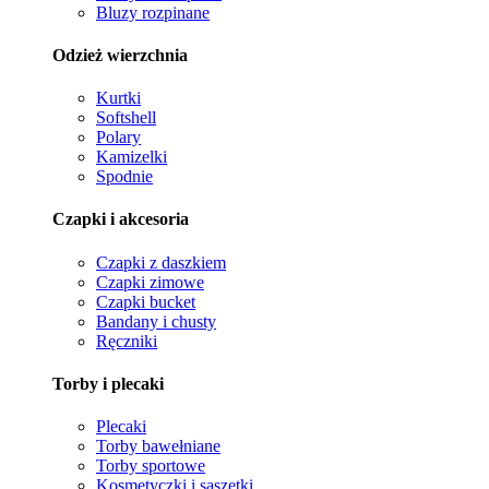
Bluzy rozpinane
Odzież wierzchnia
Kurtki
Softshell
Polary
Kamizelki
Spodnie
Czapki i akcesoria
Czapki z daszkiem
Czapki zimowe
Czapki bucket
Bandany i chusty
Ręczniki
Torby i plecaki
Plecaki
Torby bawełniane
Torby sportowe
Kosmetyczki i saszetki