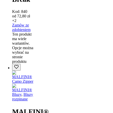
Kod:
840
od
72,80
zł
+2
Zamów ze
zdobieniem
Ten produkt
ma wiele
wariantów.
Opcje można
wybrać na
stronie
produktu
Bluzy
,
Bluzy
rozpinane
MALFINI®