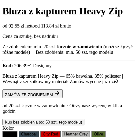
Bluza z kapturem Heavy Zip
od 92,55 zł netto
od 113,84 zł brutto
Cena za sztukę, bez nadruku
Ze zdobieniem: min. 20 szt.
łącznie w zamówieniu
(możesz łączyć
różne modele) | Bez zdobienia: min. 50 szt. tego modelu
Kod:
206.39
Dostępny
Bluza z kapturem Heavy Zip — 65% bawełna, 35% poliester |
Wewnątrz szczotkowany materiał. Zamów wycenę już dziś!
ZAMÓW ZE ZDOBIENIEM
od 20 szt. łącznie w zamówieniu · Otrzymasz wycenę w kilka
godzin
Kup bez zdobienia (od 50 szt. tego modelu)
Kolor
Black
Charcoal
City Red
Heather Grey
Olive