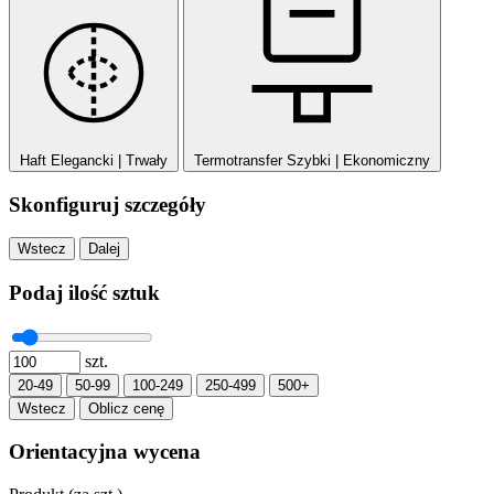
Haft
Elegancki | Trwały
Termotransfer
Szybki | Ekonomiczny
Skonfiguruj szczegóły
Wstecz
Dalej
Podaj ilość sztuk
szt.
20-49
50-99
100-249
250-499
500+
Wstecz
Oblicz cenę
Orientacyjna wycena