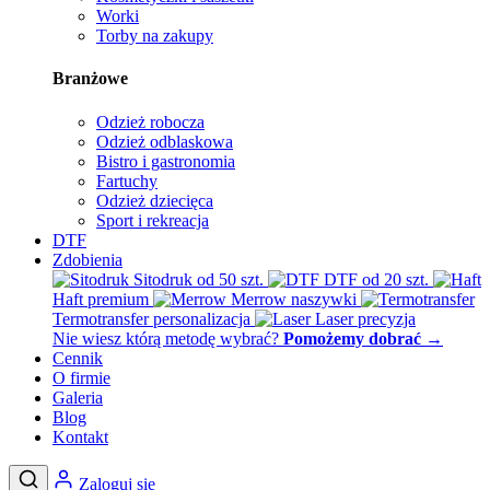
Worki
Torby na zakupy
Branżowe
Odzież robocza
Odzież odblaskowa
Bistro i gastronomia
Fartuchy
Odzież dziecięca
Sport i rekreacja
DTF
Zdobienia
Sitodruk
od 50 szt.
DTF
od 20 szt.
Haft
premium
Merrow
naszywki
Termotransfer
personalizacja
Laser
precyzja
Nie wiesz którą metodę wybrać?
Pomożemy dobrać
→
Cennik
O firmie
Galeria
Blog
Kontakt
Zaloguj się