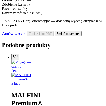
Produkt (za szt.)
—
Zdobienie (za szt.)
—
Razem za sztukę
—
Razem zamówienie (
0
szt.)
—
+ VAT 23% • Ceny orientacyjne — dokładną wycenę otrzymasz w
kilka godzin
Zamów wycenę
Zapisz jako PDF
Zmień parametry
Podobne produkty
Bluzy
MALFINI
Premium®