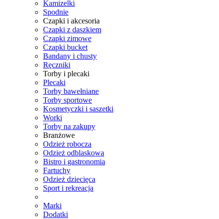
Kamizelki
Spodnie
Czapki i akcesoria
Czapki z daszkiem
Czapki zimowe
Czapki bucket
Bandany i chusty
Ręczniki
Torby i plecaki
Plecaki
Torby bawełniane
Torby sportowe
Kosmetyczki i saszetki
Worki
Torby na zakupy
Branżowe
Odzież robocza
Odzież odblaskowa
Bistro i gastronomia
Fartuchy
Odzież dziecięca
Sport i rekreacja
Marki
Dodatki