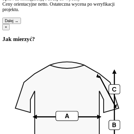
Ceny orientacyjne netto. Ostateczna wycena po weryfikacji
projektu.
Dalej →
×
Jak mierzyć?
C
A
B