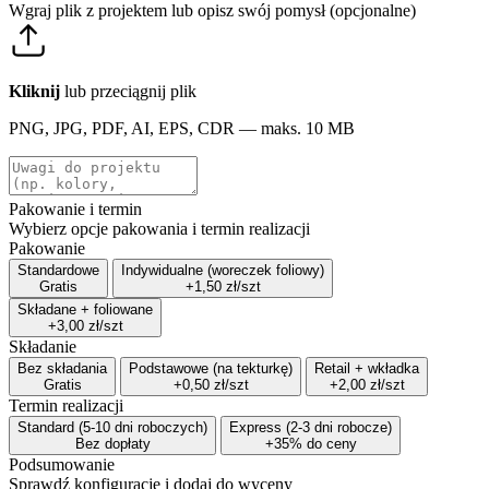
Wgraj plik z projektem lub opisz swój pomysł (opcjonalne)
Kliknij
lub przeciągnij plik
PNG, JPG, PDF, AI, EPS, CDR — maks. 10 MB
Pakowanie i termin
Wybierz opcje pakowania i termin realizacji
Pakowanie
Standardowe
Indywidualne (woreczek foliowy)
Gratis
+1,50 zł/szt
Składane + foliowane
+3,00 zł/szt
Składanie
Bez składania
Podstawowe (na tekturkę)
Retail + wkładka
Gratis
+0,50 zł/szt
+2,00 zł/szt
Termin realizacji
Standard (5-10 dni roboczych)
Express (2-3 dni robocze)
Bez dopłaty
+35% do ceny
Podsumowanie
Sprawdź konfigurację i dodaj do wyceny