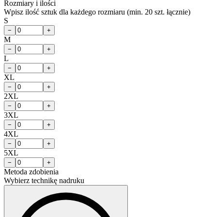
Rozmiary i ilości
Wpisz ilość sztuk dla każdego rozmiaru (min. 20 szt. łącznie)
S
−
+
M
−
+
L
−
+
XL
−
+
2XL
−
+
3XL
−
+
4XL
−
+
5XL
−
+
Metoda zdobienia
Wybierz technikę nadruku