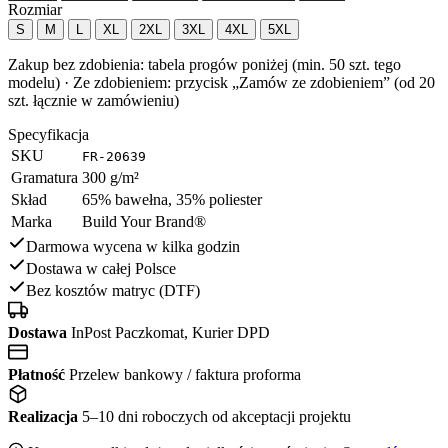
Rozmiar
S
M
L
XL
2XL
3XL
4XL
5XL
Zakup bez zdobienia: tabela progów poniżej (min. 50 szt. tego
modelu) · Ze zdobieniem: przycisk „Zamów ze zdobieniem” (od 20
szt. łącznie w zamówieniu)
Specyfikacja
SKU
FR-20639
Gramatura
300 g/m²
Skład
65% bawełna, 35% poliester
Marka
Build Your Brand®
Darmowa wycena w kilka godzin
Dostawa w całej Polsce
Bez kosztów matryc (DTF)
Dostawa
InPost Paczkomat, Kurier DPD
Płatność
Przelew bankowy / faktura proforma
Realizacja
5–10 dni roboczych od akceptacji projektu