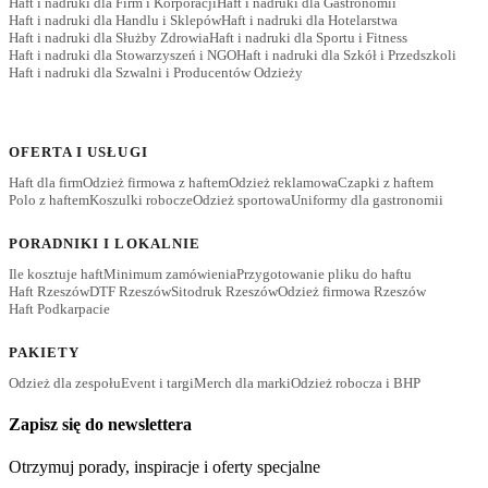
Haft i nadruki dla Firm i Korporacji
Haft i nadruki dla Gastronomii
Haft i nadruki dla Handlu i Sklepów
Haft i nadruki dla Hotelarstwa
Haft i nadruki dla Służby Zdrowia
Haft i nadruki dla Sportu i Fitness
Haft i nadruki dla Stowarzyszeń i NGO
Haft i nadruki dla Szkół i Przedszkoli
Haft i nadruki dla Szwalni i Producentów Odzieży
OFERTA I USŁUGI
Haft dla firm
Odzież firmowa z haftem
Odzież reklamowa
Czapki z haftem
Polo z haftem
Koszulki robocze
Odzież sportowa
Uniformy dla gastronomii
PORADNIKI I LOKALNIE
Ile kosztuje haft
Minimum zamówienia
Przygotowanie pliku do haftu
Haft Rzeszów
DTF Rzeszów
Sitodruk Rzeszów
Odzież firmowa Rzeszów
Haft Podkarpacie
PAKIETY
Odzież dla zespołu
Event i targi
Merch dla marki
Odzież robocza i BHP
Zapisz się do newslettera
Otrzymuj porady, inspiracje i oferty specjalne