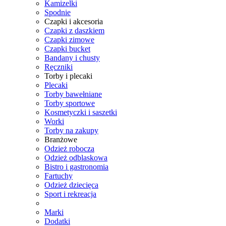
Kamizelki
Spodnie
Czapki i akcesoria
Czapki z daszkiem
Czapki zimowe
Czapki bucket
Bandany i chusty
Ręczniki
Torby i plecaki
Plecaki
Torby bawełniane
Torby sportowe
Kosmetyczki i saszetki
Worki
Torby na zakupy
Branżowe
Odzież robocza
Odzież odblaskowa
Bistro i gastronomia
Fartuchy
Odzież dziecięca
Sport i rekreacja
Marki
Dodatki