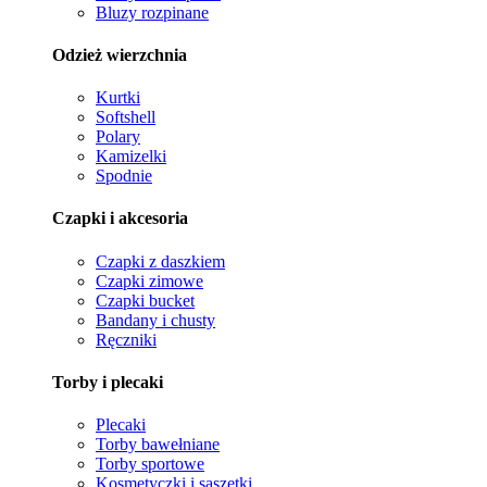
Bluzy rozpinane
Odzież wierzchnia
Kurtki
Softshell
Polary
Kamizelki
Spodnie
Czapki i akcesoria
Czapki z daszkiem
Czapki zimowe
Czapki bucket
Bandany i chusty
Ręczniki
Torby i plecaki
Plecaki
Torby bawełniane
Torby sportowe
Kosmetyczki i saszetki