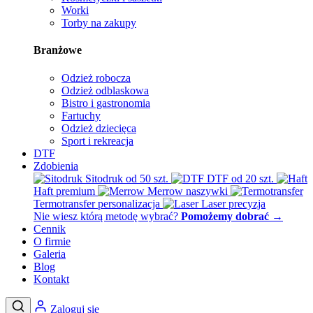
Worki
Torby na zakupy
Branżowe
Odzież robocza
Odzież odblaskowa
Bistro i gastronomia
Fartuchy
Odzież dziecięca
Sport i rekreacja
DTF
Zdobienia
Sitodruk
od 50 szt.
DTF
od 20 szt.
Haft
premium
Merrow
naszywki
Termotransfer
personalizacja
Laser
precyzja
Nie wiesz którą metodę wybrać?
Pomożemy dobrać
→
Cennik
O firmie
Galeria
Blog
Kontakt
Zaloguj się