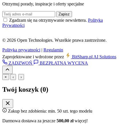
Otrzymuj porady, inspiracje i oferty specjalne
Zapisz
Zgadzam się na otrzymywanie newslettera.
Polityka
Prywatności
© 2026 Open Technologies. Wszelkie prawa zastrzeżone.
Polityka prywatności
|
Regulamin
Zaprojektowane i wdrożone przez
BitSharp
.pl
AI Solutions
ZADZWOŃ
BEZPŁATNA WYCENA
×
‹
›
Twój koszyk (
0
)
Zakup bez zdobienia: min. 50 szt. tego modelu
Darmowa dostawa za jeszcze
500,00 zł
więcej!