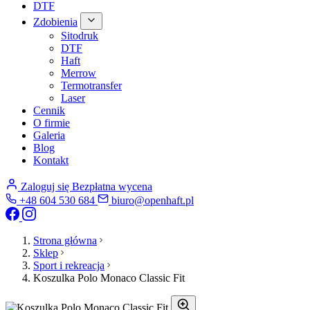
DTF
Zdobienia
Sitodruk
DTF
Haft
Merrow
Termotransfer
Laser
Cennik
O firmie
Galeria
Blog
Kontakt
Zaloguj się
Bezpłatna wycena
+48 604 530 684
biuro@openhaft.pl
Strona główna
Sklep
Sport i rekreacja
Koszulka Polo Monaco Classic Fit