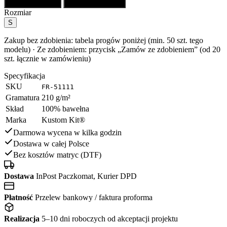
Red/Black/White
Royal/Black/White
Rozmiar
S
Zakup bez zdobienia: tabela progów poniżej (min. 50 szt. tego
modelu) · Ze zdobieniem: przycisk „Zamów ze zdobieniem” (od 20
szt. łącznie w zamówieniu)
Specyfikacja
SKU
FR-51111
Gramatura
210 g/m²
Skład
100% bawełna
Marka
Kustom Kit®
Darmowa wycena w kilka godzin
Dostawa w całej Polsce
Bez kosztów matryc (DTF)
Dostawa
InPost Paczkomat, Kurier DPD
Płatność
Przelew bankowy / faktura proforma
Realizacja
5–10 dni roboczych od akceptacji projektu