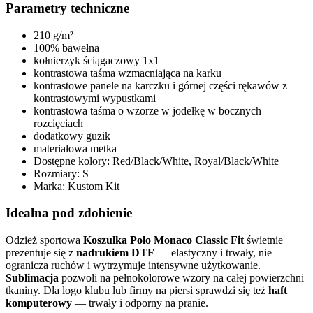
Parametry techniczne
210 g/m²
100% bawełna
kołnierzyk ściągaczowy 1x1
kontrastowa taśma wzmacniająca na karku
kontrastowe panele na karczku i górnej części rękawów z
kontrastowymi wypustkami
kontrastowa taśma o wzorze w jodełkę w bocznych
rozcięciach
dodatkowy guzik
materiałowa metka
Dostępne kolory: Red/Black/White, Royal/Black/White
Rozmiary: S
Marka: Kustom Kit
Idealna pod zdobienie
Odzież sportowa
Koszulka Polo Monaco Classic Fit
świetnie
prezentuje się z
nadrukiem DTF
— elastyczny i trwały, nie
ogranicza ruchów i wytrzymuje intensywne użytkowanie.
Sublimacja
pozwoli na pełnokolorowe wzory na całej powierzchni
tkaniny. Dla logo klubu lub firmy na piersi sprawdzi się też
haft
komputerowy
— trwały i odporny na pranie.