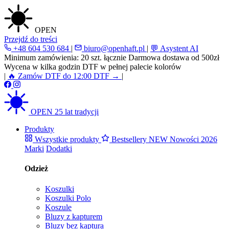
OPEN
Przejdź do treści
+48 604 530 684
|
biuro@openhaft.pl
|
💬 Asystent AI
Minimum zamówienia: 20 szt. łącznie
Darmowa dostawa od 500zł
Wycena w kilka godzin
DTF w pełnej palecie kolorów
|
🔥 Zamów DTF do 12:00
DTF →
|
OPEN
25 lat tradycji
Produkty
Wszystkie produkty
Bestsellery
NEW
Nowości 2026
Marki
Dodatki
Odzież
Koszulki
Koszulki Polo
Koszule
Bluzy z kapturem
Bluzy bez kaptura