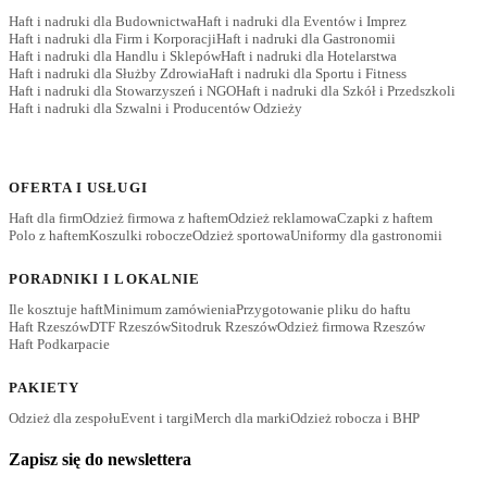
Haft i nadruki dla Budownictwa
Haft i nadruki dla Eventów i Imprez
Haft i nadruki dla Firm i Korporacji
Haft i nadruki dla Gastronomii
Haft i nadruki dla Handlu i Sklepów
Haft i nadruki dla Hotelarstwa
Haft i nadruki dla Służby Zdrowia
Haft i nadruki dla Sportu i Fitness
Haft i nadruki dla Stowarzyszeń i NGO
Haft i nadruki dla Szkół i Przedszkoli
Haft i nadruki dla Szwalni i Producentów Odzieży
OFERTA I USŁUGI
Haft dla firm
Odzież firmowa z haftem
Odzież reklamowa
Czapki z haftem
Polo z haftem
Koszulki robocze
Odzież sportowa
Uniformy dla gastronomii
PORADNIKI I LOKALNIE
Ile kosztuje haft
Minimum zamówienia
Przygotowanie pliku do haftu
Haft Rzeszów
DTF Rzeszów
Sitodruk Rzeszów
Odzież firmowa Rzeszów
Haft Podkarpacie
PAKIETY
Odzież dla zespołu
Event i targi
Merch dla marki
Odzież robocza i BHP
Zapisz się do newslettera