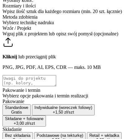
Wybrany kolor:
Rozmiary i ilości
Wpisz ilość sztuk dla każdego rozmiaru (min. 20 szt. łącznie)
Metoda zdobienia
Wybierz technikę nadruku
Wzór / Projekt
Wgraj plik z projektem lub opisz swój pomysł (opcjonalne)
Kliknij
lub przeciągnij plik
PNG, JPG, PDF, AI, EPS, CDR — maks. 10 MB
Pakowanie i termin
Wybierz opcje pakowania i termin realizacji
Pakowanie
Standardowe
Indywidualne (woreczek foliowy)
Gratis
+1,50 zł/szt
Składane + foliowane
+3,00 zł/szt
Składanie
Bez składania
Podstawowe (na tekturkę)
Retail + wkładka