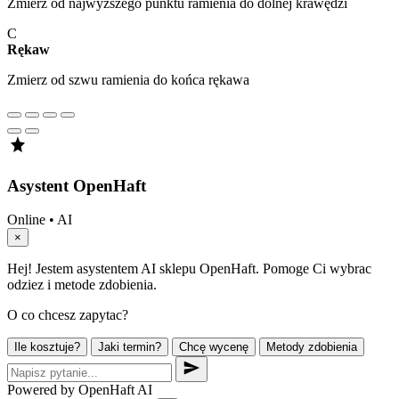
Zmierz od najwyższego punktu ramienia do dolnej krawędzi
C
Rękaw
Zmierz od szwu ramienia do końca rękawa
Asystent OpenHaft
Online • AI
×
Hej! Jestem asystentem AI sklepu OpenHaft. Pomoge Ci wybrac
odziez i metode zdobienia.
O co chcesz zapytac?
Ile kosztuje?
Jaki termin?
Chcę wycenę
Metody zdobienia
Powered by OpenHaft AI