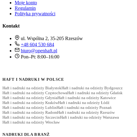
Moje konto
Regulamin
Polityka prywatności
Kontakt
ul. Wspólna 2, 35-205 Rzeszów
+48 604 530 684
biuro@openhaft.pl
Pon–Pt: 8:00–16:00
HAFT I NADRUKI W POLSCE
Haft i nadruki na odzieży Białystok
Haft i nadruki na odzieży Bydgoszcz
Haft i nadruki na odzieży Częstochowa
Haft i nadruki na odzieży Gdańsk
Haft i nadruki na odzieży Gdynia
Haft i nadruki na odzieży Katowice
Haft i nadruki na odzieży Kraków
Haft i nadruki na odzieży Łódź
Haft i nadruki na odzieży Lublin
Haft i nadruki na odzieży Poznań
Haft i nadruki na odzieży Radom
Haft i nadruki na odzieży Rzeszów
Haft i nadruki na odzieży Szczecin
Haft i nadruki na odzieży Warszawa
Haft i nadruki na odzieży Wrocław
NADRUKI DLA BRANŻ