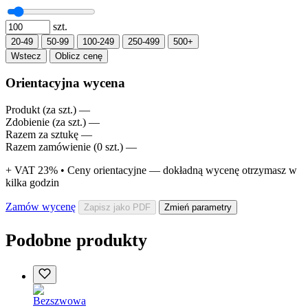
szt.
20-49
50-99
100-249
250-499
500+
Wstecz
Oblicz cenę
Orientacyjna wycena
Produkt (za szt.)
—
Zdobienie (za szt.)
—
Razem za sztukę
—
Razem zamówienie (
0
szt.)
—
+ VAT 23% • Ceny orientacyjne — dokładną wycenę otrzymasz w
kilka godzin
Zamów wycenę
Zapisz jako PDF
Zmień parametry
Podobne produkty